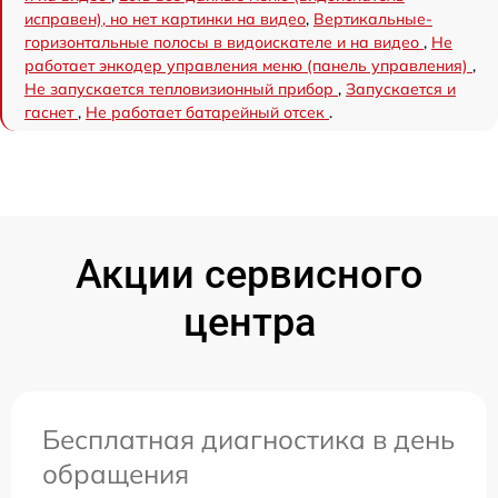
исправен), но нет картинки на видео
,
Вертикальные-
горизонтальные полосы в видоискателе и на видео
,
Не
работает энкодер управления меню (панель управления)
,
Не запускается тепловизионный прибор
,
Запускается и
гаснет
,
Не работает батарейный отсек
.
Акции сервисного
центра
Бесплатная диагностика в день
обращения