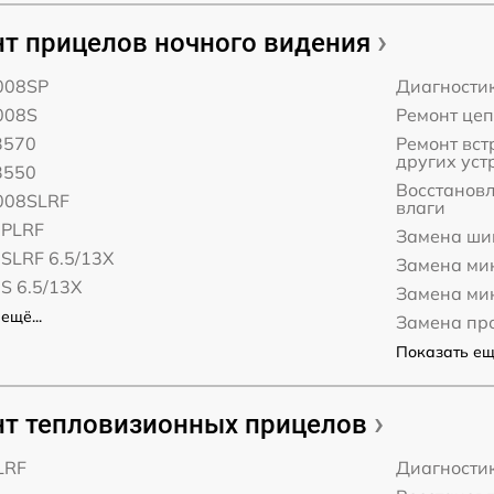
т прицелов ночного видения
008SP
Диагности
008S
Ремонт це
3570
Ремонт вст
других уст
3550
Восстанов
008SLRF
влаги
8PLRF
Замена ши
SLRF 6.5/13X
Замена ми
S 6.5/13X
Замена ми
ещё...
Замена пр
Показать ещё
т тепловизионных прицелов
LRF
Диагности