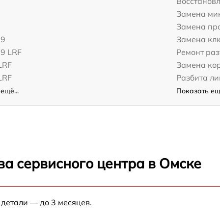
Восстанов
Замена ми
Замена пр
19
Замена кл
19 LRF
Ремонт ра
LRF
Замена ко
LRF
Разбита ли
ещё...
Показать ещё
ва сервисного центра в Омске
 детали — до 3 месяцев.