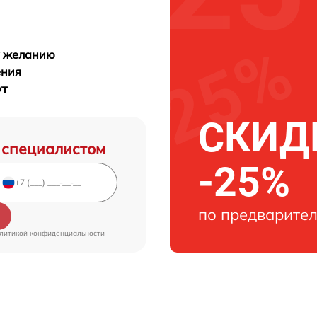
у желанию
ения
ут
СКИДК
 специалистом
-25%
по предварител
литикой конфиденциальности