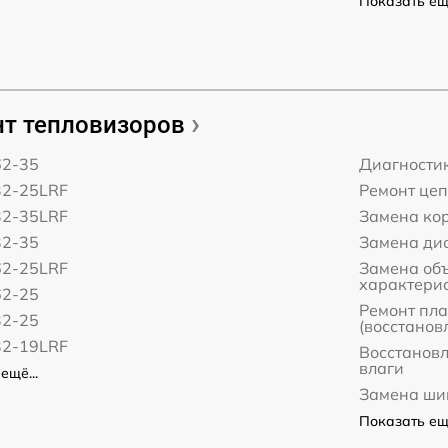
Показать ещё
т тепловизоров
62-35
Диагности
32-25LRF
Ремонт це
32-35LRF
Замена ко
32-35
Замена дис
62-25LRF
Замена об
характери
62-25
Ремонт пл
32-25
(восстанов
32-19LRF
Восстанов
влаги
ещё...
Замена ши
Показать ещё